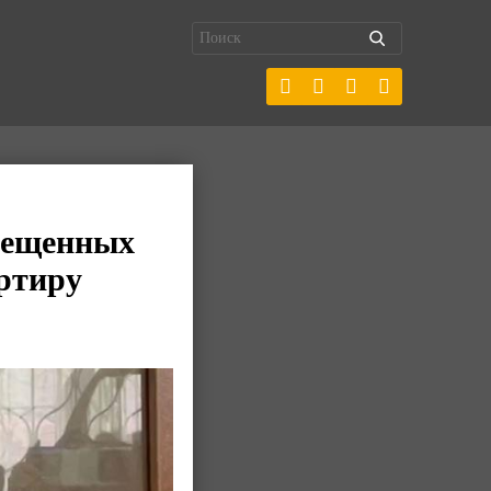
прещенных
ртиру