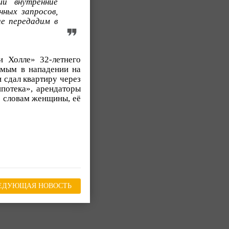
и внутренние
нных запросов,
е передадим в
и Холле» 32-летнего
емым в нападении на
и сдал квартиру через
ипотека», арендаторы
о словам женщины, её
ЕДУЮЩАЯ НОВОСТЬ