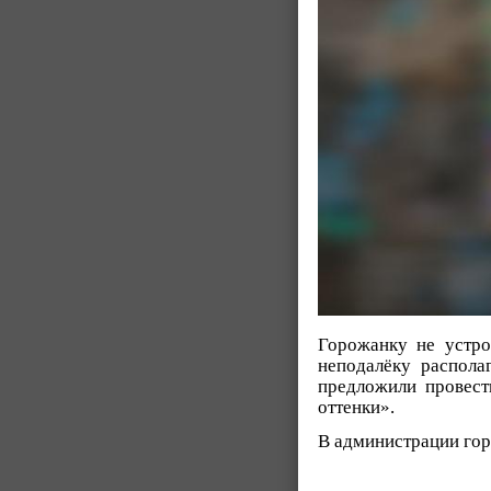
Горожанку не устро
неподалёку распола
предложили провест
оттенки».
В администрации го