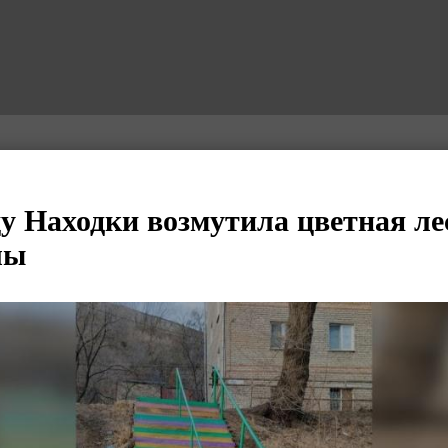
 Находки возмутила цветная ле
лы