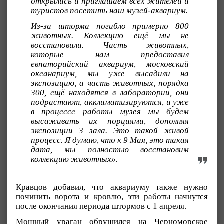
открылись и приглашаем всех жителей и
туристов посетить наш музей-аквариум.
Из-за шторма погибло примерно 800
животных. Коллекцию ещё мы не
восстановили. Часть животных,
которые нам предоставил
евпаторийский аквариум, московский
океанариум, мы уже высадили на
экспозицию, а часть животных, порядка
300, ещё находятся в лаборатории, они
подрастают, акклиматизируются, и уже
в процессе работы музея мы будем
высаживать их порциями, дополняя
экспозиции 3 зала. Это такой живой
процесс. Я думаю, что к 9 Мая, это такая
дата, мы полностью восстановим
коллекцию животных».
Кравцов добавил, что аквариуму также нужно
починить ворота и кровлю, эти работы начнутся
после окончания периода штормов с 1 апреля.
Мощный ураган обрушился на Черноморское