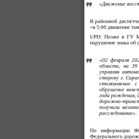
«Движение восст
В районной диспетче
«в 5:00 движение та
UPD: Позже в ГУ М
нарушение знака об 
«02 февраля 20
области, на 39
управляя автомо
сторону г. Сара
столкновение 
обрушение конс
года рождения, 
дорожно-транс
получили механ
расследование».
По информации ФК
Федерального дорожн