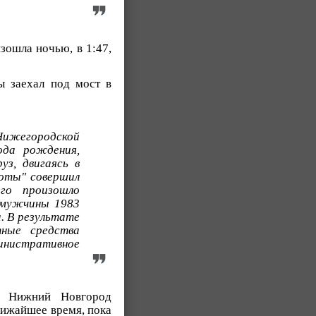
зошла ночью, в 1:47,
 заехал под мост в
Нижегородской
ода рождения,
уз, двигаясь в
соты" совершил
го произошло
 мужчины 1983
. В результате
тные средства
инистративное
– Нижний Новгород
лижайшее время, пока