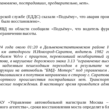
ановлено, пострадавших, предварительно, нет».
рской службе (ЕДДС) сказали «Подъёму», что авария прои
м было восстановлено».
ВД по области сообщили «Подъёму», что водитель фуры
ограничении высоты.
24 года около 01:20 в Дальнеконстантиновском районе 
 км автодороги Н.Новгород-Саратов, водитель 1982 г
билем Volvo с прицепом, перевозивший негабаритный гр
това, в нарушение дорожного знака 3.13 "ограничение вы
с надземным пешеходным переходом в результате че
трукции на автомобиль "БМД- Моторс" под управлением
двигавшимся в попутном направлении в сторону г. Саратова
портного происшествия пострадавших нет. Транспор
ические повреждения.
В настоящее время проводится адм
У «Управление автомобильной магистрали Москва 
ого агентства», сроки восстановления моста определят в б