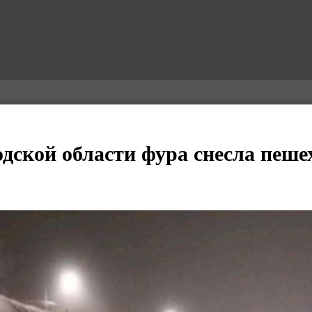
дской области фура снесла пеш