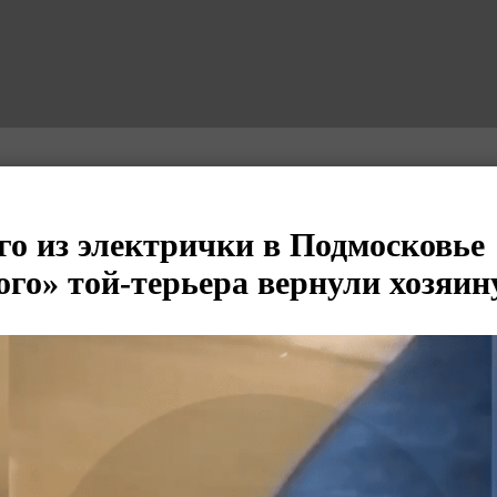
о из электрички в Подмосковье
ого» той-терьера вернули хозяин