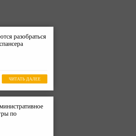
ются разобраться
спансера
ЧИТАТЬ ДАЛЕЕ
дминистративное
уры по