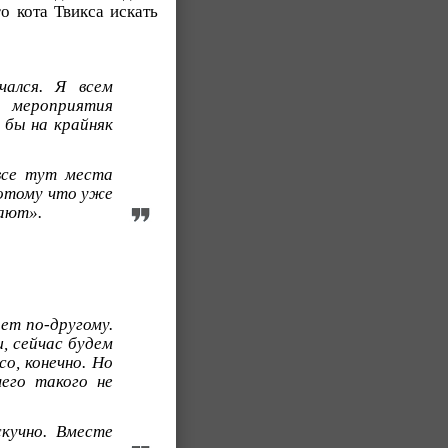
о кота Твикса искать
чался. Я всем
е мероприятия
 бы на крайняк
 все тут места
 потому что уже
тают».
дет по-другому.
, сейчас будем
со, конечно. Но
его такого не
кучно. Вместе