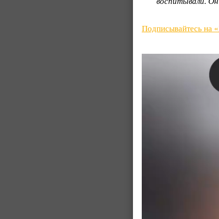
воспитывали. Он 
Подписывайтесь на 
Видеоплеер