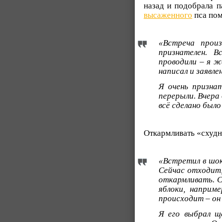
назад и подобрала п
высаженного
пса пом
«Встреча произ
признателен. 
проводили – я ж
написал и заявле
Я очень призна
перерыли. Вчера
всё сделано был
Откармливать «схудн
«Встретил в шоко
Сейчас отходит,
откармливать. С
яблоки, наприм
происходит – он
Я его выбрал щ