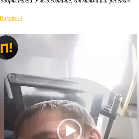
добряк такой. У него сознание, как мальчишки-ребёнка».
«Подъём»!