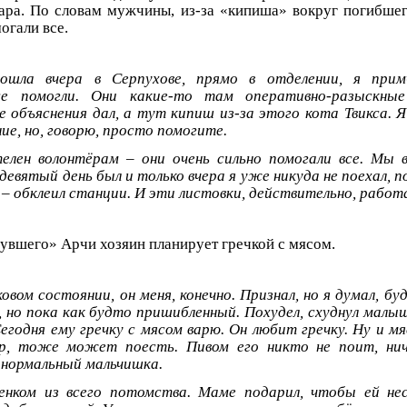
ара. По словам мужчины, из-за «кипиша» вокруг погибшег
огали все.
ошла вчера в Серпухове, прямо в отделении, я прим
Все помогли. Они какие-то там оперативно-разыскны
е объяснения дал, а тут кипиш из-за этого кота Твикса. Я
ние, но, говорю, просто помогите.
телен волонтёрам – они очень сильно помогали все. Мы
 девятый день был и только вчера я уже никуда не поехал,
о – обклеил станции. И эти листовки, действительно, рабо
увшего» Арчи хозяин планирует гречкой с мясом.
вом состоянии, он меня, конечно. Признал, но я думал, бу
 но пока как будто пришибленный. Похудел, схуднул малыш
егодня ему гречку с мясом варю. Он любит гречку. Ну и мя
ер, тоже может поесть. Пивом его никто не поит, нич
 нормальный мальчишка.
енком из всего потомства. Маме подарил, чтобы ей нес