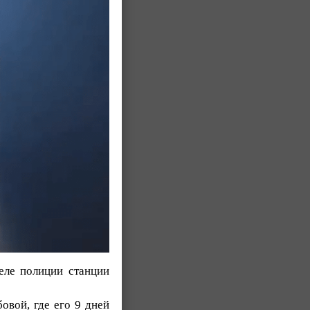
еле полиции станции
овой, где его 9 дней