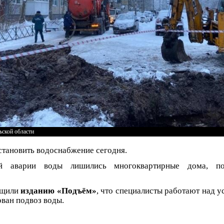
ской области
становить водоснабжение сегодня.
ой аварии воды лишились многоквартирные дома, п
бщили
изданию «Подъём»
, что специалисты работают над у
ован подвоз воды.