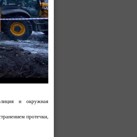
олиция и окружная
странением протечки,