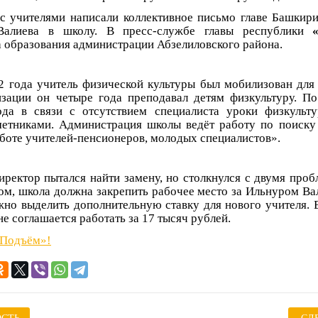
 с учителями написали коллективное письмо главе Башкир
Валиева в школу. В пресс-службе главы республики
 образования администрации Абзелиловского района.
2 года учитель физической культуры был мобилизован для 
зации он четыре года преподавал детям физкультуру. П
ода в связи с отсутствием специалиста уроки физкульт
етниками. Администрация школы ведёт работу по поиску
аботе учителей-пенсионеров, молодых специалистов».
ректор пытался найти замену, но столкнулся с двумя проб
ном, школа должна закрепить рабочее место за Ильнуром Вал
но выделить дополнительную ставку для нового учителя. 
не соглашается работать за 17 тысяч рублей.
«Подъём»!