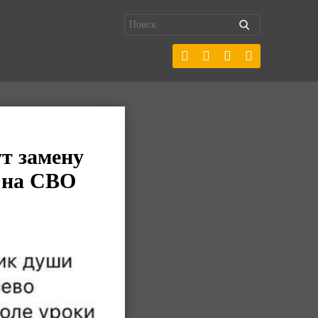
т замену
 на СВО