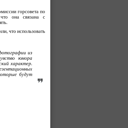
омиссии горсовета по
 что она связана с
ять.
или, что использовать
 фотографии из
увство юмора
ский характер.
езентационных
которые будут