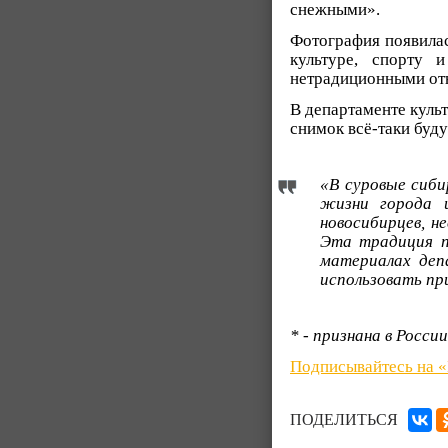
снежными».
Фотография появилас
культуре, спорту 
нетрадиционными отн
В департаменте куль
снимок всё-таки буду
«В суровые сиби
жизни города 
новосибирцев, н
Эта традиция п
материалах деп
использовать пр
* - признана в Росс
Подписывайтесь на 
ПОДЕЛИТЬСЯ