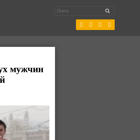
вух мужчин
ой