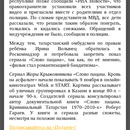
республике позже сообщили «РИА Новости», что
правоохранители установили всех участников
видео и пригласили вместе с родителями в отдел
полиции. По словам представителя МВД, все дети
рассказали, что решили таким образом поиграть,
толкались и кидались снежками. Обращений в
медучреждения не было, сообщили в полиции.
Между тем, татарстанский омбудсмен по правам
ребёнка Ирина Волынец обратилась в
Роскомнадзор и потребовала запретить показ
сериала «Слово пацана», так как, по её мнению,
«фильм стал романтизацией бандитизма».
Сериал Жоры Крыжовникова «Слово пацана. Кровь
на асфальте» начали показывать 9 ноября в онлайн-
кинотеатрах Wink и START. Картина рассказывает
об уличных группировках в Казани в конце 80-х –
начале 90-х. Создателей сериала консультировал
автор документальной книги «Слово пацана.
Криминальный Татарстан 1970–2010-х» Роберт
Гараев. У книги и сериала разные сюжеты,
несмотря на похожие названия.
Подписывайтесь на «Подъём»!