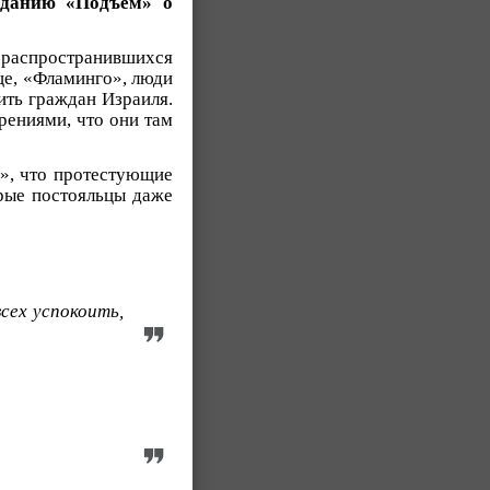
зданию «Подъём» о
 распространившихся
ице, «Фламинго», люди
ить граждан Израиля.
рениями, что они там
а», что протестующие
орые постояльцы даже
сех успокоить,