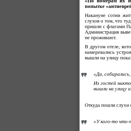
«По номерам их н
попытке «антиеврей
Накануне сотни жит
слухов о том, что ту
пришли с флагами Па
Администрация вывес
не проживают.
В другом отеле, кот
намеревались устрои
вышли на улицу пока
«Да, собирались,
Из гостей никто
вышли на улицу и
Откуда пошли слухи о
«У кого-то что-т