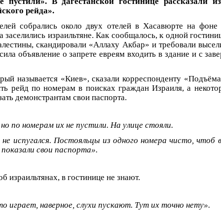
е пустили». В дагестанской гостинице рассказали и
ского рейда».
елей собрались около двух отелей в Хасавюрте на фоне
да заселились израильтяне. Как сообщалось, к одной гостин
лестины, скандировали «Аллаху Акбар» и требовали высел
ила объявление о запрете евреям входить в здание и с заве
орый называется «Киев», сказали корреспонденту «Подъём
ть рейд по номерам в поисках граждан Израиля, а некот
зать демонстрантам свои паспорта.
 но по номерам их не пустили. На улице стояли.
 не испугался. Постояльцы из одного номера чисто, чтоб в
 показали свои паспорта».
б израильтянах, в гостинице не знают.
о играет, наверное, слухи пускают. Тут их точно нету».