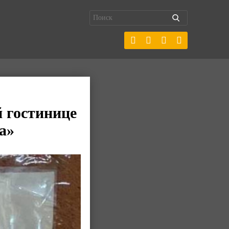
й гостинице
а»