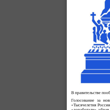
В правительстве пооб
Голосование за но
«Тысячелетия России
«доработали», убрав 