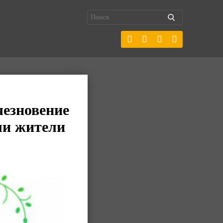
чезновение
ли жители