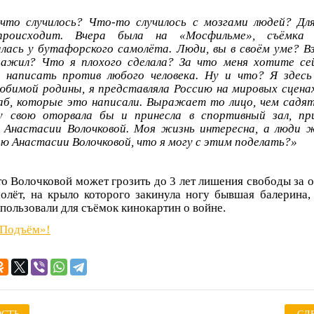
что случилось? Что-то случилось с мозгами людей? Для
происходит. Вчера была на «Мосфильме», съёмка
ась у бутафорского самолёта. Люди, вы в своём уме? В
оражил? Что я плохого сделала? За что меня хотите се
т написать против любого человека. Ну и что? Я здес
юбимой родины, я представляла Россию на мировых сцен
б, которые это написали. Выражает то лицо, чем садят
 свою оторвала бы и принесла в спортивный зал, пр
у Анастасии Волочковой. Моя жизнь интересна, а люди 
ю Анастасии Волочковой, что я могу с этим поделать?»
то Волочковой может грозить до 3 лет лишения свободы за 
олёт, на крыло которого закинула ногу бывшая балерина,
пользовали для съёмок кинокартин о войне.
«Подъём»!