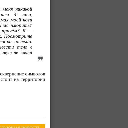
 меня никакой
 шла 4 часа,
змах моей ноги
йчас чморить?
ь причём? Я —
ах. Посмотрите
ся на крыльцо.
ивести тело в
живут не своей
осквернение символов
 стоит на территории