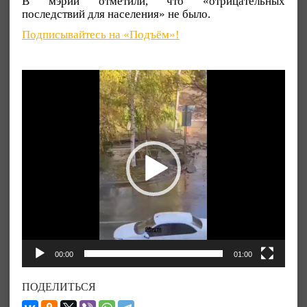
В мэрии отметили, что «отрицательных
последствий для населения» не было.
Подписывайтесь на «Подъём»!
Видеоплеер
00:00
01:00
ПОДЕЛИТЬСЯ