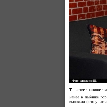
Фото: Анастасии Ш.
Та в ответ напишет з
Ранее в паблике го
выложил фото учитель