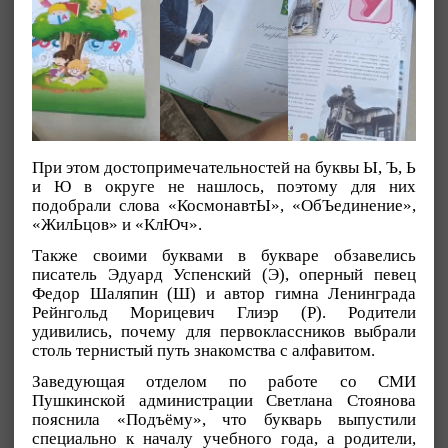
При этом достопримечательностей на буквы Ы, Ъ, Ь
и Ю в округе не нашлось, поэтому для них
подобрали слова «КосмонавтЫ», «ОбЪединение»,
«ЖилЬцов» и «КлЮч».
Также своими буквами в букваре обзавелись
писатель Эдуард Успенский (Э), оперный певец
Федор Шаляпин (Ш) и автор гимна Ленинграда
Рейнгольд Морицевич Глиэр (Р). Родители
удивились, почему для первоклассников выбрали
столь тернистый путь знакомства с алфавитом.
Заведующая отделом по работе со СМИ
Пушкинской администрации Светлана Стоянова
пояснила «Подъёму», что букварь выпустили
специально к началу учебного года, а родители,