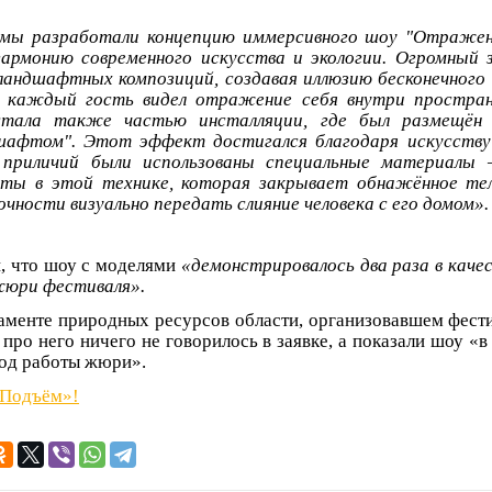
мы разработали концепцию иммерсивного шоу "Отражени
армонию современного искусства и экологии. Огромный 
 ландшафтных композиций, создавая иллюзию бесконечного
б каждый гость видел отражение себя внутри простран
стала также частью инсталляции, где был размещён
афтом". Этот эффект достигался благодаря искусству 
 приличий были использованы специальные материалы –
оты в этой технике, которая закрывает обнажённое тел
чности визуально передать слияние человека с его домом».
, что шоу с моделями
«демонстрировалось два раза в каче
жюри фестиваля».
аменте природных ресурсов области, организовавшем фести
 про него ничего не говорилось в заявке, а показали шоу 
иод работы жюри».
«Подъём»!