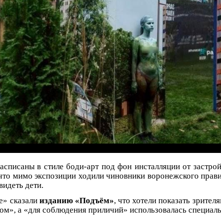
асписаны в стиле боди-арт под фон инсталляции от застро
что мимо экспозиции ходили чиновники воронежского правит
видеть дети.
е» сказали
изданию «Подъём»
, что хотели показать зрите
», а «для соблюдения приличий» использовалась специаль