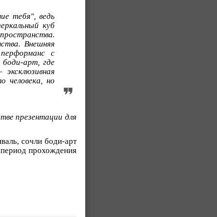
е тебя", ведь
зеркальный куб
 пространства.
ства. Внешняя
 перформанс с
боди-арт, где
 эксклюзивная
о человека, но
стве презентации для
валь, сочли боди-арт
«в период прохождения