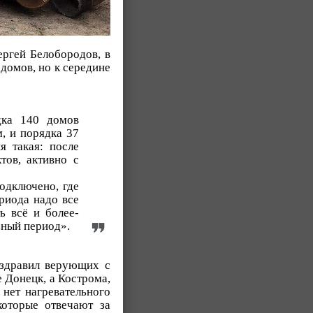
ргей Белобородов, в
домов, но к середине
дка 140 домов
, и порядка 37
я такая: после
тов, активно с
подключено, где
риода надо все
ь всё и более-
ьный период».
здравил верующих с
е Донецк, а Кострома,
 нет нагревательного
которые отвечают за