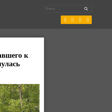
авшего к
нулась