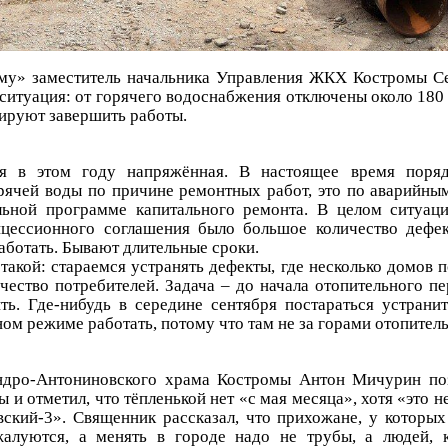
му» заместитель начальника Управления ЖКХ Костромы Се
ситуация: от горячего водоснабжения отключены около 180 
нируют завершить работы.
я в этом году напряжённая. В настоящее время поря
рячей воды по причине ремонтных работ, это по аварийным
ьной программе капитального ремонта. В целом ситуаци
цессионного соглашения было большое количество дефек
аботать. Бывают длительные сроки.
такой: стараемся устранять дефекты, где несколько домов 
чество потребителей. Задача – до начала отопительного пе
ть. Где-нибудь в середине сентября постараться устранит
ом режиме работать, потому что там не за горами отопител
андро-Антониновского храма Костромы Антон Мичурин по
и отметил, что тёпленькой нет «с мая месяца», хотя «это н
кий-3». Священник рассказал, что прихожане, у которых
жалуются, а менять в городе надо не трубы, а людей, 