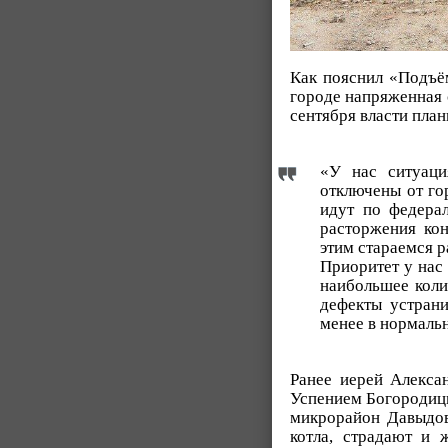
Как пояснил «Подъё
городе напряженная 
сентября власти пла
«У нас ситуаци
отключены от го
идут по федерал
расторжения кон
этим стараемся р
Приоритет у нас 
наибольшее коли
дефекты устрани
менее в нормальн
Ранее иерей Алекс
Успением Богородицы 
микрорайон Давыдовс
котла, страдают и 