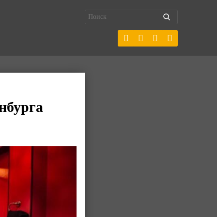
нбурга