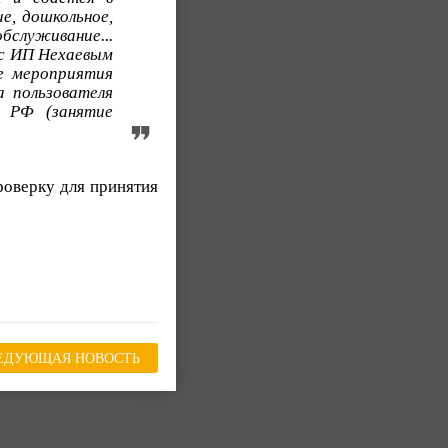
ие, дошкольное,
служивание...
 с ИП Нехаевым
е мероприятия
 пользователя
П РФ (занятие
роверку для принятия
ЕДУЮЩАЯ НОВОСТЬ