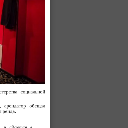
терства социальной
, арендатор обещал
я рейда.
и и сдается в