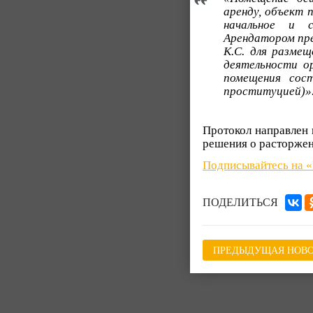
аренду, объект п
начальное и с
Арендатором пре
К.С. для разме
деятельности о
помещения сос
проституцией)»
Протокол направлен 
решения о расторжен
Подписывайтесь на 
ПОДЕЛИТЬСЯ
ПРЕДЫДУЩАЯ НОВО