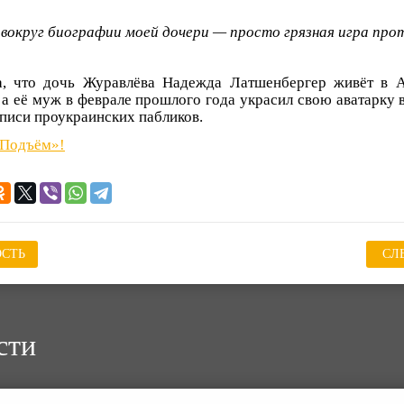
 вокруг биографии моей дочери — просто грязная игра прот
а, что дочь Журавлёва Надежда Латшенбергер живёт в А
 а её муж в феврале прошлого года украсил свою аватарку 
аписи проукраинских пабликов.
«Подъём»!
СТЬ
СЛ
сти