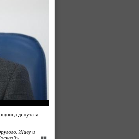
ощница депутата.
другого. Живу и
осквой».