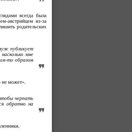
глядами всегда была
ем-австрийцем из-за
 лишить родительских
муж публикует
 насколько мне
ким-то образом
о не может».
 чтобы черпать
ся обратно на
шленники.