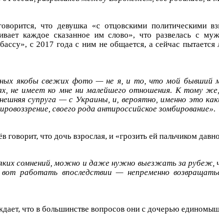
говорится, что девушка «с отцовскими политическими вз
ивает каждое сказанное им слово», что развелась с муж
бассу», с 2017 года с ним не общается, а сейчас пытается
нных якобы свежих фото — не я, и то, что мой бывший 
ях, не имеет ко мне ни малейшего отношения. К тому же,
ынешняя супруга — с Украины, и, вероятно, именно это ка
мировоззрение, своего рода антироссийское зомбирование».
 говорит, что дочь взрослая, и «грозить ей пальчиком давн
всяких сомнений, можно и даже нужно выезжать за рубеж,
а вот работать впоследствии — непременно возвращать
ждает, что в большинстве вопросов они с дочерью единомы