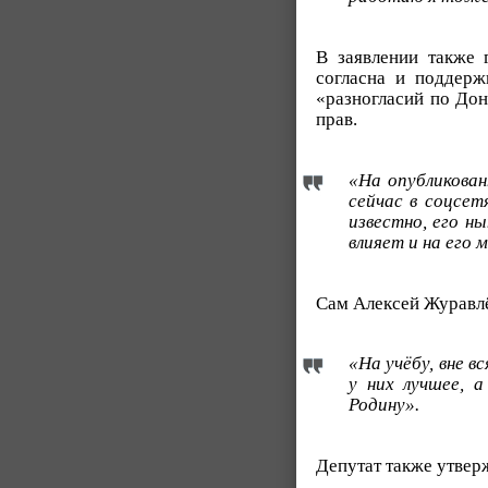
В заявлении также 
согласна и поддерж
«разногласий по Дон
прав.
«На опубликова
сейчас в соцсет
известно, его н
влияет и на его 
Сам Алексей Журавлёв
«На учёбу, вне 
у них лучшее, 
Родину».
Депутат также утвер