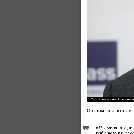
Фото Станислава Красильни
Об этом говорится в
«И у меня, и у р
работаю я тоже 