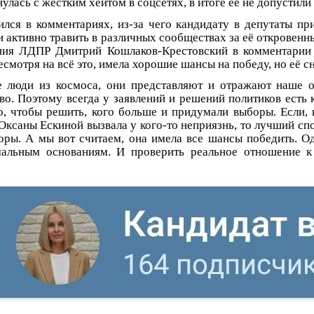
улась с жестким хейтом в соцсетях, в итоге её не допустили
лся в комментариях, из-за чего кандидату в депутаты пр
и активно травить в различных сообществах за её откровенн
ния ЛДПР Дмитрий Кошлаков-Крестовский в комментарии
есмотря на всё это, имела хорошие шансы на победу, но её с
 люди из космоса, они представляют и отражают наше о
о. Поэтому всегда у заявлений и решений политиков есть к
о, чтобы решить, кого больше и придумали выборы. Если,
Оксаны Ескиной вызвала у кого-то неприязнь, то лучший сп
оры. А мы вот считаем, она имела все шансы победить. О
мальным основаниям. И проверить реальное отношение к