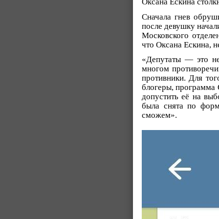
Оксана Ескина столкн
Сначала гнев обруши
после девушку начал
Московского отделе
что Оксана Ескина, н
«Депутаты — это не
многом противоречив
противники. Для тог
блогеры, программа 
допустить её на выб
была снята по фор
сможем».