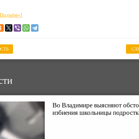
«Подъём»!
СТЬ
СЛ
сти
Во Владимире выясняют обсто
избиения школьницы подрост