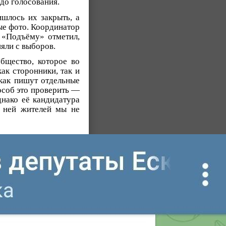
 до голосования.
ишлось их закрыть, а
ые фото. Координатор
 «Подъёму» отметил,
няли с выборов.
бщество, которое во
ак сторонники, так и
 как пишут отдельные
особ это проверить —
днако её кандидатура
 ней жителей мы не