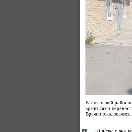
В Инзенской районн
врачи сами перенося
Врачи пожаловались, 
«Лифта у нас не