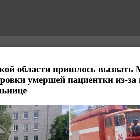
кой области пришлось вызвать
ровки умершей пациентки из-за
льнице