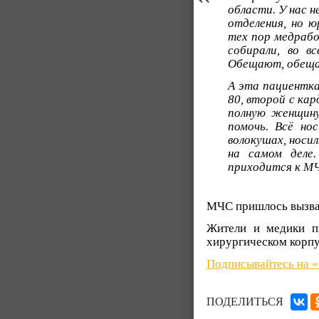
области. У нас 
отделения, но 
тех пор медраб
собирали, во в
Обещают, обещ
А эта пациентка
80, второй с ка
полную женщину
помочь. Всё но
волокушах, носил
на самом деле.
приходится к М
МЧС пришлось вызват
Жители и медики п
хирургическом корпу
Подписывайтесь на 
ПОДЕЛИТЬСЯ