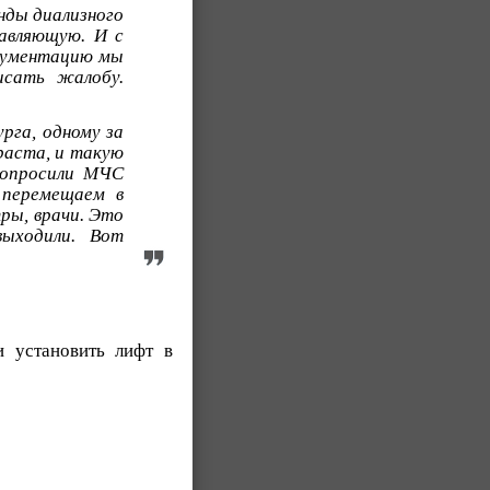
енды диализного
авляющую. И с
окументацию мы
исать жалобу.
рга, одному за
раста, и такую
попросили МЧС
 перемещаем в
тры, врачи. Это
выходили. Вот
 установить лифт в