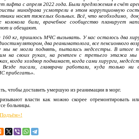
нет лифта с апреля 2022 года. Были предложения в счёт ар
юристы минздрава усмотрели в этом коррупционную сост
отники носят тяжелых больных. Всё, что необходимо, д
се колокола били, врачебное сообщество планирует нап
ают и обещают.
 160 кг, пришлось МЧС вызывать. У нас осталось два хиру
рдиостимулятором, два реаниматолога, все пенсионного воз
 мы не могли поднять, пытались медсестры. В итоге 
сим на своих руках, на рентген с третьего этажа мы
ках, когда хоздвор поднимает, когда сами хирурги, медсёс
 Везде писали, главврачи работали, куда только ни 
ЧС прибегать».
ь, чтобы доставить умершую из реанимации в морг.
ризывают власти как можно скорее отремонтировать или
се больницы.
«Подъём»!