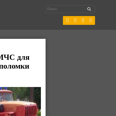
 МЧС для
 поломки