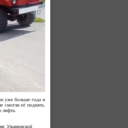
ан уже больше года и
е смогли её поднять.
о лифта.
ве Ульяновской