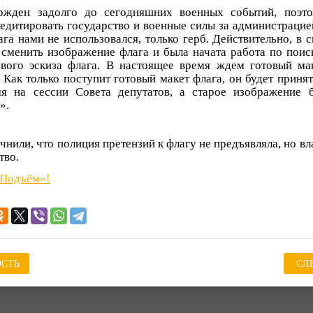
ржден задолго до сегодняшних военных событий, поэто
едитировать государство и военные силы за администрацией
га нами не использовался, только герб. Действительно, в 
сменить изображение флага и была начата работа по поис
вого эскиза флага. В настоящее время ждем готовый ма
 Как только поступит готовый макет флага, он будет приня
я на сессии Совета депутатов, а старое изображение б
».
нили, что полиция претензий к флагу не предъявляла, но вл
тво.
«Подъём»!
СТЬ
СЛ