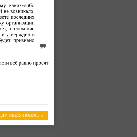
му каких-либо
 не возникало.
свете последних
ку организации
кет, положение
т и утвержден в
удет признано
асти всё равно просят
ЕДУЮЩАЯ НОВОСТЬ