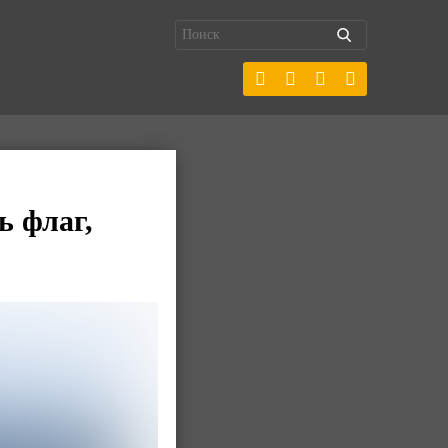
ь флаг,