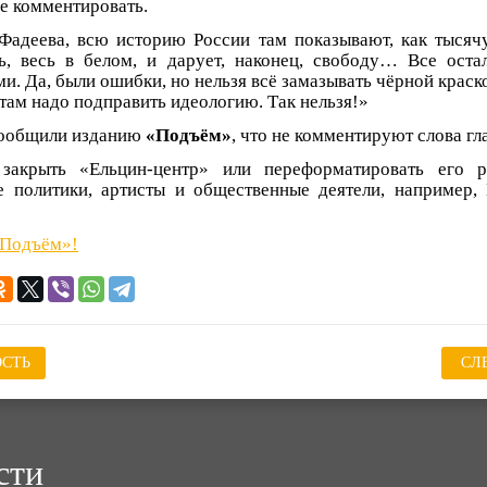
не комментировать.
адеева, всю историю России там показывают, как тысячу
ль, весь в белом, и дарует, наконец, свободу… Все оста
. Да, были ошибки, но нельзя всё замазывать чёрной краск
там надо подправить идеологию. Так нельзя!»
сообщили изданию
«Подъём»
, что не комментируют слова г
закрыть «Ельцин-центр» или переформатировать его р
е политики, артисты и общественные деятели, например,
«Подъём»!
СТЬ
СЛ
сти