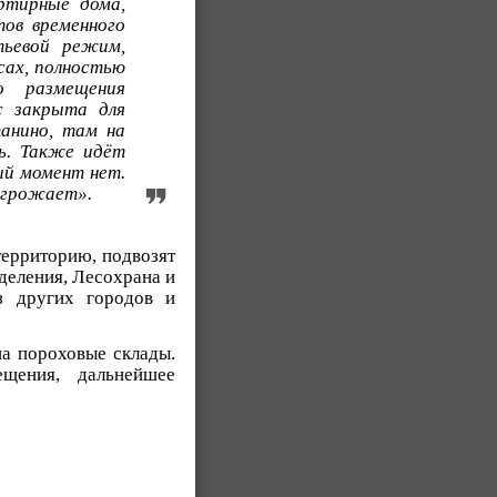
ртирные дома,
ов временного
тьевой режим,
сах, полностью
о размещения
с закрыта для
анино, там на
ь. Также идёт
ый момент нет.
 угрожает».
территорию, подвозят
деления, Лесохрана и
з других городов и
на пороховые склады.
щения, дальнейшее