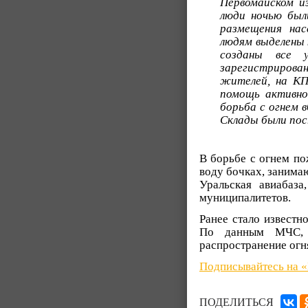
Первомайском и
люди ночью был
размещения нас
людям выделены 
созданы все 
зарегистрирова
жителей, на КП
помощь активно
борьба с огнем 
Склады были пос
В борьбе с огнем по
воду бочках, занима
Уральская авиабаз
муниципалитетов.
Ранее стало известн
По данным МЧС, п
распространение огня
Подписывайтесь на 
ПОДЕЛИТЬСЯ