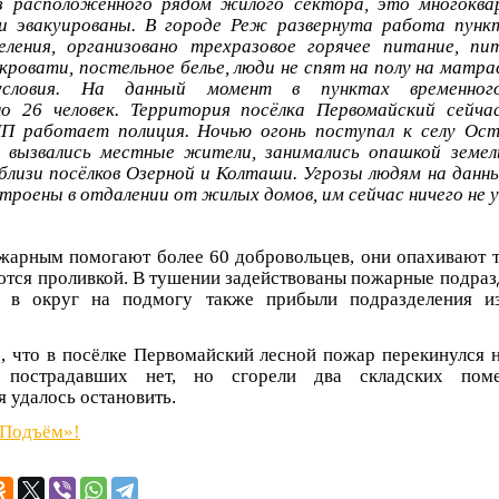
з расположенного рядом жилого сектора, это многоква
и эвакуированы. В городе Реж развернута работа пункт
еления, организовано трехразовое горячее питание, пи
кровати, постельное белье, люди не спят на полу на матра
условия. На данный момент в пунктах временног
но 26 человек. Территория посёлка Первомайский сейча
П работает полиция. Ночью огонь поступал к селу Ост
 вызвались местные жители, занимались опашкой земел
вблизи посёлков Озерной и Колташи. Угрозы людям на данн
троены в отдалении от жилых домов, им сейчас ничего не
жарным помогают более 60 добровольцев, они опахивают 
ются проливкой. В тушении задействованы пожарные подраз
а, в округ на подмогу также прибыли подразделения и
о, что в посёлке Первомайский лесной пожар перекинулся 
острадавших нет, но сгорели два складских поме
 удалось остановить.
«Подъём»!