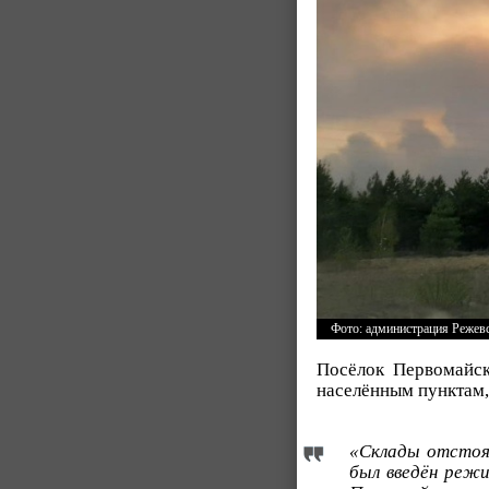
Фото: администрация Режевс
Посёлок Первомайск
населённым пунктам,
«Склады отстоял
был введён режи