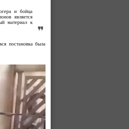
огера и бойца
онов является
ый материал к
вся постановка была