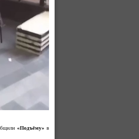
ообщили
«Подъёму»
в