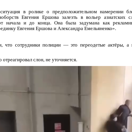
ситуация в ролике о предположительном намерении бл
оборств Евгения Ершова залезть в вольер азиатских сл
от начала и до конца. Она была задумана как рекламн
единку Евгения Ершова и Александра Емельяненко».
и, что сотрудники полиции — это переодетые актёры, а 
о отреагировал слон, не уточняется.