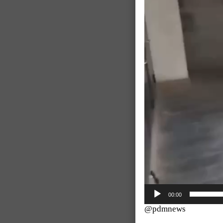
00:00
@pdmnews