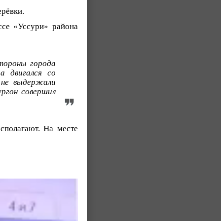
рёвки.
ссе «Уссури» района
стороны города
а двигался со
 не выдержали
ургон совершил
сполагают. На месте