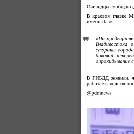
Очевидцы сообщают, 
В краевом главке 
имени Лазо.
«По предварител
Владивостока в
стороны города
боковой интерва
опрокидывание с
В ГИБДД заявили, ч
работает следственн
@pdmnews
Видеоплеер