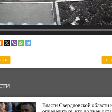
СТЬ
СЛ
сти
Власти Свердловской области 
определиться, кто должен ост