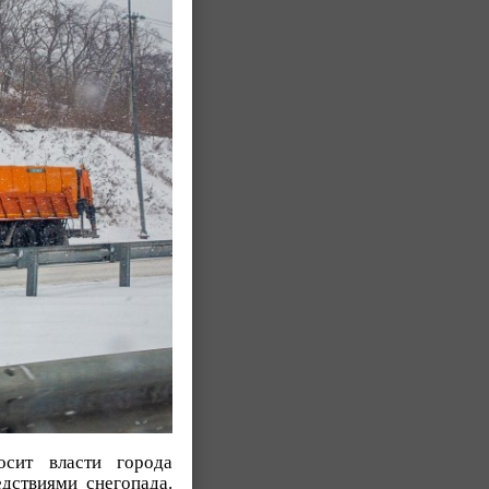
осит власти города
дствиями снегопада.