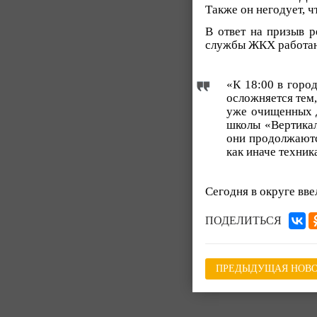
Также он негодует, ч
В ответ на призыв 
службы ЖКХ работаю
«К 18:00 в горо
осложняется тем,
уже очищенных д
школы «Вертикал
они продолжаютс
как иначе техник
Сегодня в округе вв
ПОДЕЛИТЬСЯ
ПРЕДЫДУЩАЯ НОВО