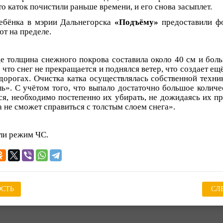
то каток почистили раньше времени, и его снова засыплет.
ребёнка в мэрии Дальнегорска
«Подъёму»
предоставили фо
т на пределе.
де толщина снежного покрова составила около 40 см и бо
 что снег не прекращается и поднялся ветер, что создает ещ
орогах. Очистка катка осуществлялась собственной техни
ь». С учётом того, что выпало достаточно большое количес
я, необходимо постепенно их убирать, не дожидаясь их пр
а не сможет справиться с толстым слоем снега».
ели режим ЧС.
СТЬ
СЛ