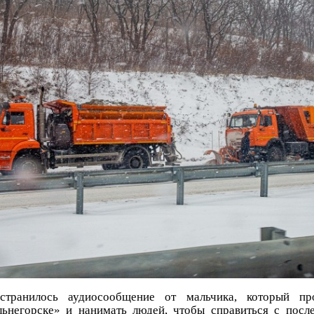
странилось аудиосообщение от мальчика, который пр
льнегорске» и нанимать людей, чтобы справиться с после