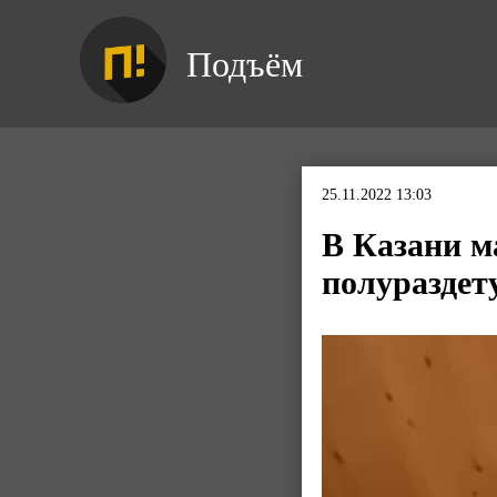
Подъём
25.11.2022 13:03
В Казани м
полураздет