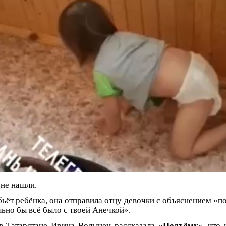
 не нашли.
ьёт ребёнка, она отправила отцу девочки с объяснением «по
ьно бы всё было с твоей Анечкой».
в Татарстане Ирина Волынец рассказала
«Подъёму»
, что