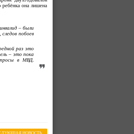
о ребёнка она лишена
инвалид – были
 следов побоев
редной раз это
ель – это пока
апросы в МВД.
ЕДУЮЩАЯ НОВОСТЬ