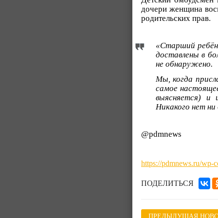
дочери женщина восп
родительских прав.
«Старший ребёно
доставлены в бо
не обнаружено.
Мы, когда присл
самое настоящее
выясняется) и 
Никакого нет ни
@pdmnews
https://pdmnews.ru/wp-
ПОДЕЛИТЬСЯ
ПРЕДЫДУЩАЯ НОВО