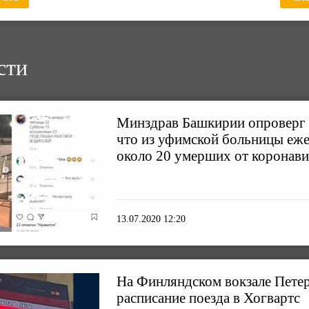
сти
Минздрав Башкирии опроверг 
что из уфимской больницы еж
около 20 умерших от коронав
13.07.2020 12:20
На Финляндском вокзале Пете
расписание поезда в Хогвартс