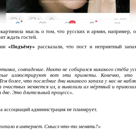
картинила мысль о том, что русских и армян, например, 
оит ждать гостей.
рии
«Подъёму»
рассказали, что пост и неприятный запа
тинка, совпадение. Никто не собирался никакого стёба у
орые иллюстрируют вот эти приметы. Конечно, это 
Тем более, что последние дни никакого запаха у нас не набл
на очистных меняется ил, и вывозили ил мёртвый и привози
и две. Это длительный процесс».
за ассоциаций администрация не планирует.
попало в интернет. Смысл что-то менять?»