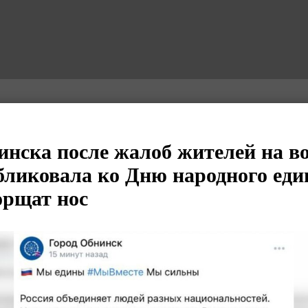
нска после жалоб жителей на во
убликовала ко Дню народного еди
орщат нос