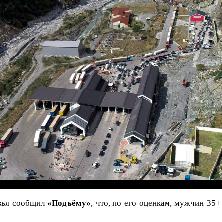
вья сообщил
«Подъёму»
, что, по его оценкам, мужчин 35