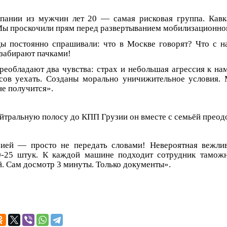
мпании из мужчин лет 20 — самая рисковая группа. Кав
Мы проскочили прям перед развертыванием мобилизационног
ы постоянно спрашивали: что в Москве говорят? Что с н
 забирают пачками!
реобладают два чувства: страх и небольшая агрессия к нам
сов уехать. Созданы морально уничижительное условия.
не получится».
йтральную полосу до КПП Грузии он вместе с семьёй преодол
зией — просто не передать словами! Невероятная вежли
0-25 штук. К каждой машине подходит сотрудник таможн
й. Сам досмотр 3 минуты. Только документы».