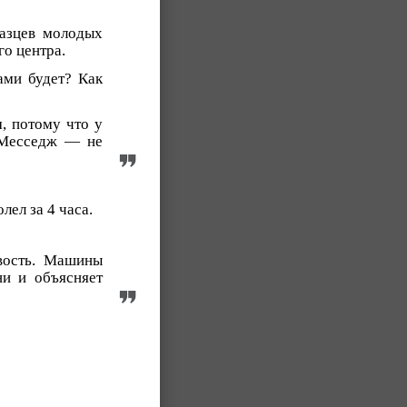
казцев молодых
о центра.
ами будет? Как
, потому что у
 Месседж — не
ел за 4 часа.
вость. Машины
и и объясняет