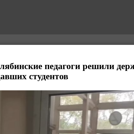
лябинские педагоги решили дер
давших студентов