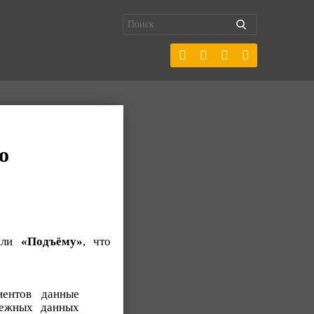
о
щили
«Подъёму»
, что
иентов данные
тежных данных