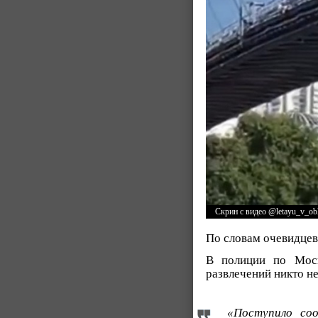
Скрин с видео @letayu_v_ob
По словам очевидцев
В полиции по Мос
развлечений никто н
«Поступило со