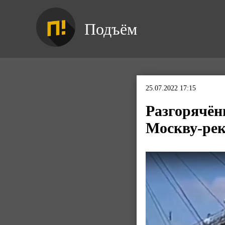
Подъём
25.07.2022 17:15
Разгорячё
Москву-рек