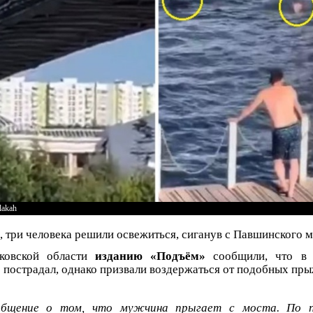
lakah
, три человека решили освежиться, сиганув с Павшинского м
ковской области
изданию «Подъём»
сообщили, что в 
е пострадал, однако призвали воздержаться от подобных пры
общение о том, что мужчина прыгает с моста. По п