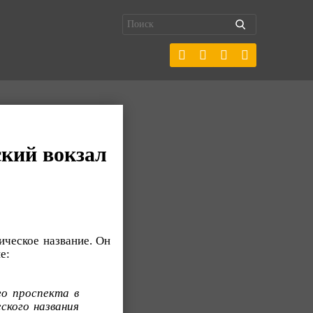
ский вокзал
ическое название. Он
е:
го проспекта в
ского названия