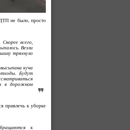
 ДТП не было, просто
 Скорее всего,
ыпалось. Везли
ашину тряхнуло
 высыпана куча
отходы. Будут
ссматриваться
ех в дорожном
ся привлечь к уборке
Обращаются к