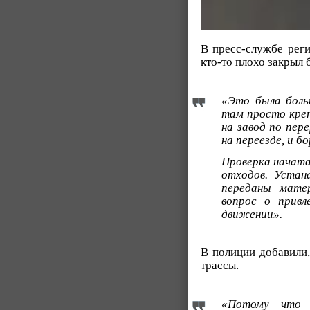
В пресс-службе рег
кто-то плохо закрыл 
«Это была больш
там просто креп
на завод по пер
на переезде, и б
Проверка начата
отходов. Устан
переданы мате
вопрос о привл
движении».
В полиции добавили,
трассы.
«Потому что 