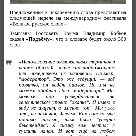
Предложенные к искоренению слова представят на
следующей неделе на международном фестивале
«Великое русское слово».
Замглавы Госсовета Крыма Владимир Бобков
сказал
«Подъёму»
, что в словаре будет около 300
слов.
«Использование англоязычных терминов в
нашем обиходе иначе как подражанием
или позёрством не назовёшь. Пример,
"модератор". Это же ведущий — всё
понятно, он ведёт диалог. Но мы не
можем обойтись без "модератора". Мы
молчим про утвердившееся на
генетическом уровне "оканье". Я имею в
виду не акцент, а именно "ок". Мы уже
это, не замечая, делаем. Как вот ко мне
пришло письмо, там было "утерян
бэкстейдж". Я скажу вам честно: я
гуглить начал. И вот ещё на любом