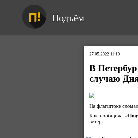
Подъём
27.05.2022 11:10
В Петербур
случаю Дня
На флагштоке сломало
Как сообщила
«Под
ветер.