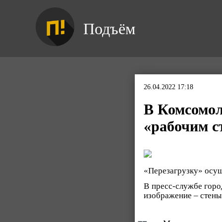
Подъём
26.04.2022 17:18
В Комсомол
«рабочим с
«Перезагрузку» осущ
В пресс-службе гор
изображение – стены