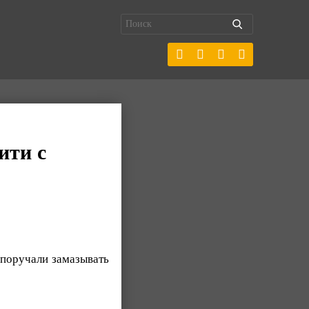
ити с
 поручали замазывать