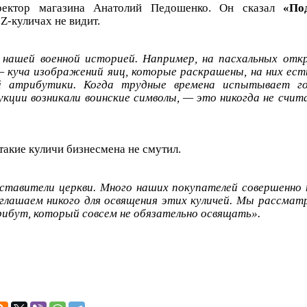
ектор магазина Анатолий Педошенко. Он сказал
«По
Z-куличах не видит.
 нашей военной историей. Например, на пасхальных отк
 куча изображений яиц, которые раскрашены, на них ес
ой атрибутики. Когда трудные времена испытывает го
укции возникали воинские символы, — это никогда не счит
такие куличи бизнесмена не смутил.
тавители церкви. Много наших покупателей совершенно 
глашаем никого для освящения этих куличей. Мы рассмат
ибут, который совсем не обязательно освящать».