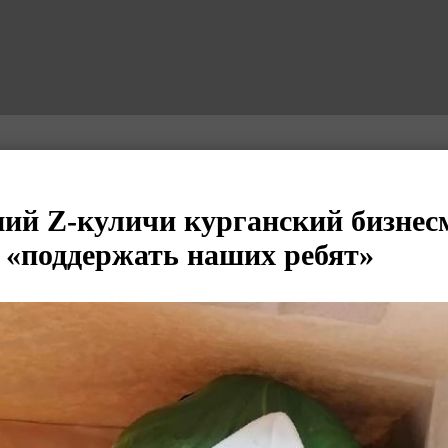
й Z-куличи курганский бизнесм
л «поддержать наших ребят»