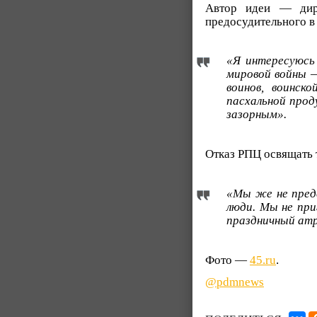
Автор идеи — дир
предосудительного в 
«Я интересуюсь
мировой войны —
воинов, воинск
пасхальной прод
зазорным».
Отказ РПЦ освящать 
«Мы же не предс
люди. Мы не при
праздничный атр
Фото —
45.ru
.
@pdmnews