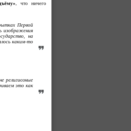
дъёму»
, что ничего
рытках Первой
ть изображения
сударство, на
алось каким-то
не религиозные
риваем это как