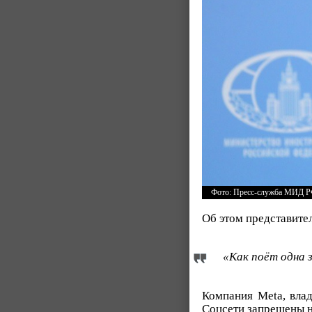
Фото: Пресс-служба МИД 
Об этом представит
«Как поёт одна з
Компания Meta, влад
Соцсети запрещены н