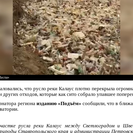
Вести»
ловались, что русло реки Калаус плотно перекрыла огромн
и других отходов, которые как сито собрало упавшее попере
рнатора региона
изданию «Подъём»
сообщили, что в ближ
ватории.
частке русла реки Калаус между Светлоградом и Шве
рироды Ставропольского края и администрации Петровск