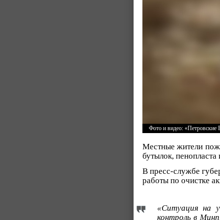
Фото и видео: «Петровские 
Местные жители пожа
бутылок, пенопласта 
В пресс-службе губе
работы по очистке ак
«Ситуация на у
контроль в Минп