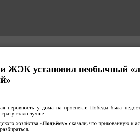
ии ЖЭК установил необычный «
ий»
ная неровность у дома на проспекте Победы была недост
 сразу стало лучше.
дского хозяйства
«Подъёму»
сказали, что прикованную к а
 разбираться.