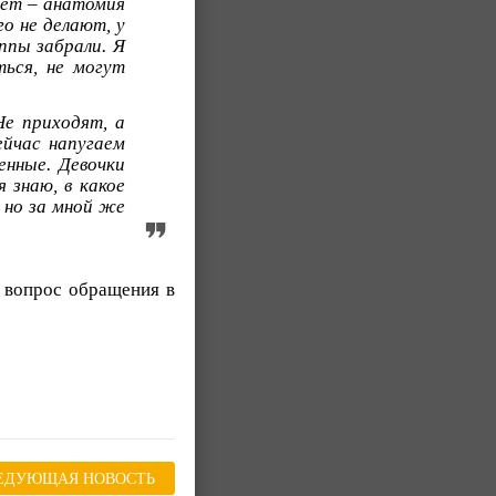
мет – анатомия
о не делают, у
уппы забрали. Я
ься, не могут
Не приходят, а
ейчас напугаем
нные. Девочки
 знаю, в какое
 но за мной же
т вопрос обращения в
ЕДУЮЩАЯ НОВОСТЬ