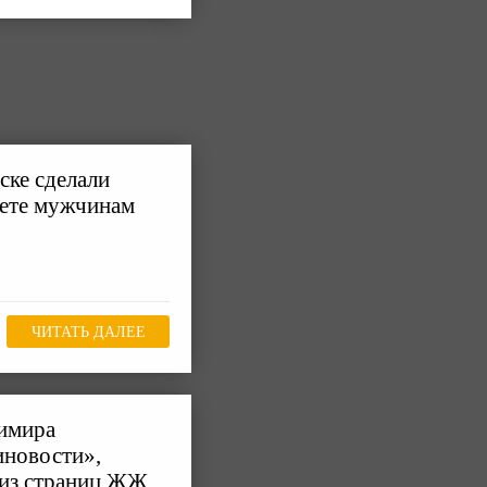
ске сделали
рете мужчинам
ЧИТАТЬ ДАЛЕЕ
имира
иновости»,
 из страниц ЖЖ