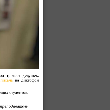
од трогает девушек,
аписала
на диктофон
ющих студентов.
 преподаватель