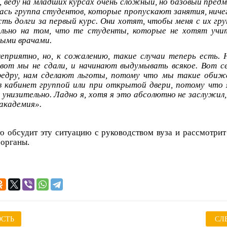
 веду на младших курсах очень сложный, но базовый пред
лась группа студентов, которые пропускают занятия, ничег
есть долги за первый курс. Они хотят, чтобы меня с их гр
льно на том, что те студенты, которые не хотят учит
ыми врачами.
еприятно, но, к сожалению, такие случаи теперь есть. 
вот мы не сдали, и начинают выдумывать всякое. Вот с
федру, нам сделают льготы, потому что мы такие обиже
в кабинет группой или при открытой двери, потому что я
 унизительно. Ладно я, хотя я это абсолютно не заслужил,
академия».
о обсудит эту ситуацию с руководством вуза и рассмотри
органы.
СТЬ
СЛ