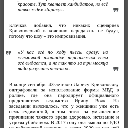
красоте. Тут хватает кандидатов, но всё
равно ждём Ларису».
Клочков добавил, что никаких сценариев
Кривоносовой в колонию передавать не будут,
потому что шоу – это импровизация.
«У нас всё по ходу пьесы сразу: на
съёмочной площадке персонажам всем
всё выдается, а не так что за три месяца
надо разучить что-то».
В конце сентября 43-летнюю Ларису Кривоносову
оштрафовали за использование формы МВД в
ролике, где она пародирует официального
представителя ведомства Ирину Волк. На
заседании выяснилось, что у женщины уже есть
семь судимостей, в том числе за умышленное
причинение тяжкого вреда здоровью, истязание и
угрозы убийством. В 2017 году она вышла по УДО
из хабаровской колонии, а летом 2020-го над ней