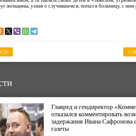
невыносимой, а оставлять своих детей в «тяжёлом, угрюмом
уг женщины, узнав о случившемся, попал в больницу, с ним
СТЬ
СЛ
сти
Главред и гендиректор «Комме
отказался комментировать воз
задержания Ивана Сафронова 
газеты