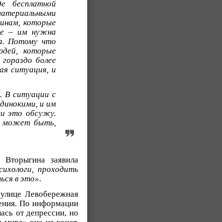
е бесплатной
материальными
щинам, которые
же – им нужна
га. Потому что
юдей, которые
 гораздо более
ая ситуация, и
. В ситуации с
динокими, и им
ми это обсужу.
и может быть,
 Вторыгина заявила
сихологи, проходить
ься в это»
.
 улице Левобережная
дения. По информации
ась от депрессии, но