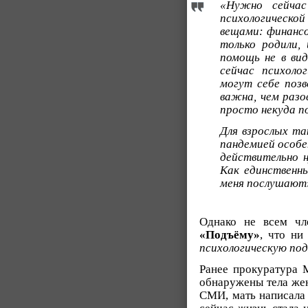
«Нужно сейчас
психологическ
вещами: финанс
только родили,
помощь не в вид
сейчас психоло
могут себе позв
важна, чем разо
просто некуда п
Для взрослых та
пандемией особе
действительно н
Как единственн
меня послушают
Однако не всем чл
«Подъёму»
, что ни
психологическую по
Ранее прокуратура 
обнаружены тела жен
СМИ, мать написала 