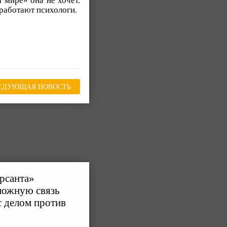
 мире» она не хочет.
 работают психологи.
ЕДУЮЩАЯ НОВОСТЬ
рсанта»
можную связь
с делом против