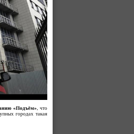
анию «Подъём»
, что
рупных городах такая