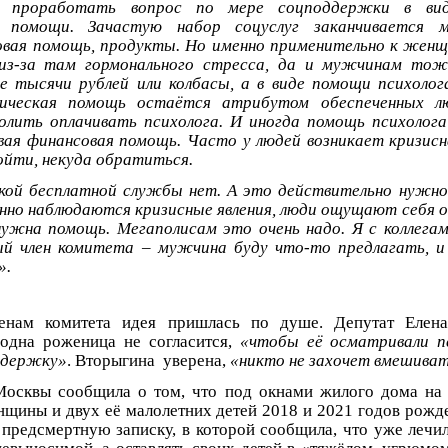
 проработать вопрос по мере соцподдержки в вид
ой помощи. Зачастую набор соцуслуг заканчивается 
овая помощь, продукты. Но именно применительно к жен
 из-за там гормонального стресса, да и мужчинам то
е тысячи рублей или колбасы, а в виде помощи психоло
гическая помощь остаётся атрибутом обеспеченных л
олить оплачивать психолога. И иногда помощь психолога
вая финансовая помощь. Часто у людей возникает кризисн
ойти, некуда обратиться.
кой бесплатной службы нет. А это действительно нужно
нно наблюдаются кризисные явления, люди ощущают себя о
ужна помощь. Мегаполисам это очень надо. Я с коллега
ый член комитета – мужчина буду что-то предлагать, 
».
енам комитета идея пришлась по душе. Депутат Елена
 одна роженица не согласится,
«чтобы её осматривали п
ддержку»
. Вторыгина уверена,
«никто не захочет вмешиват
Москвы сообщила о том, что под окнами жилого дома на
щины и двух её малолетних детей 2018 и 2021 годов рож
предсмертную записку, в которой сообщила, что уже лечил