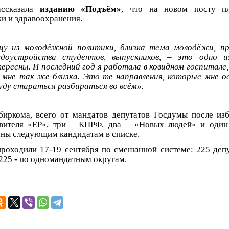
ссказала
изданию «Подъём»
, что на новом посту пл
и и здравоохранения.
цу из молодёжной политики, близка тема молодёжи, п
удоустройства студентов, выпускников, – это одно из
ересны. И последний год я работала в ковидном госпитале
 мне так же близка. Это те направления, которые мне ос
буду стараться разбираться во всём».
иркома, всего от мандатов депутатов Госдумы после изб
авителя «ЕР», три – КПРФ, два – «Новых людей» и оди
ны следующим кандидатам в списке.
роходили 17-19 сентября по смешанной системе: 225 депу
225 - по одномандатным округам.