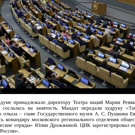
СС
сдуме принадлежало директору Театра наций Марии Ревяк
 сослалась на занятость. Мандат передали худруку «Т
о отказа – главе Государственного музея А. С. Пушкина Е
сь командиру московского регионального отделения обще
ческие отряды» Юлии Дрожжиной. ЦИК зарегистрировал её 
России».