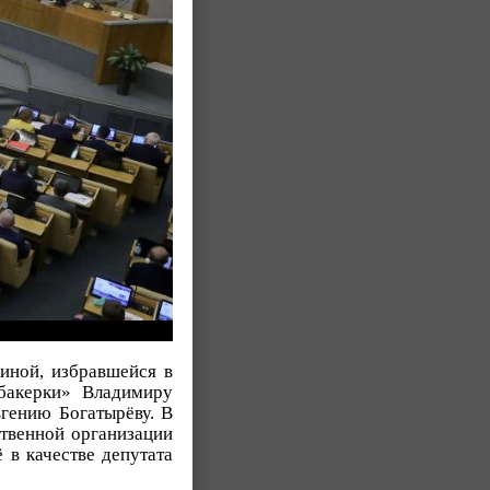
иной, избравшейся в
абакерки» Владимиру
вгению Богатырёву. В
ственной организации
в качестве депутата