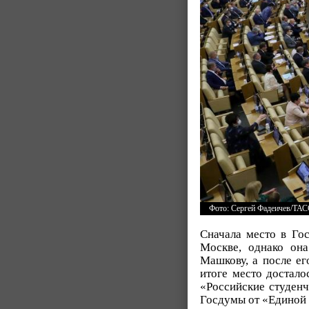
Фото: Сергей Фадеичев/ТА
Сначала место в Го
Москве, однако она
Машкову, а после ег
итоге место достало
«Российские студен
Госдумы от «Единой 