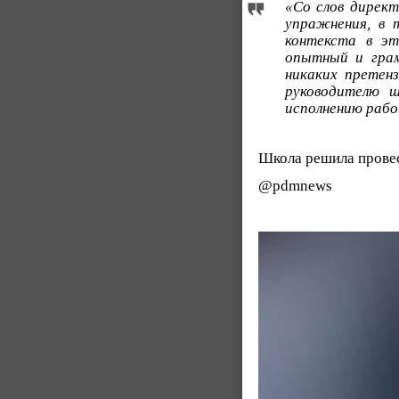
«Со слов директ
упражнения, в т
контекста в э
опытный и грам
никаких претен
руководителю ш
исполнению рабо
Школа решила провес
@pdmnews
Видеоплеер