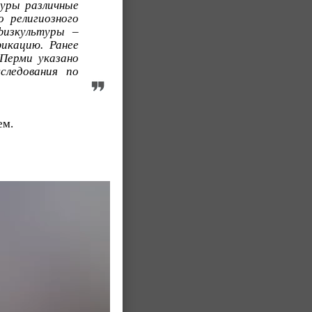
туры различные
о религиозного
физкультуры –
икацию. Ранее
Перми указано
следования по
ем.