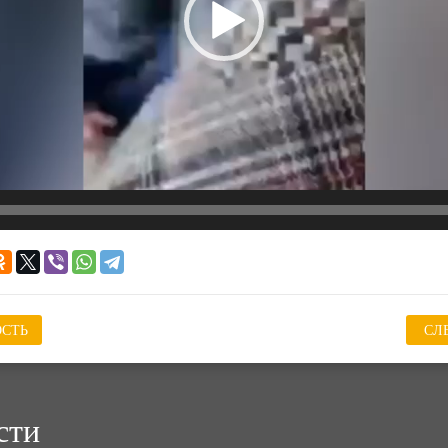
СТЬ
СЛ
сти