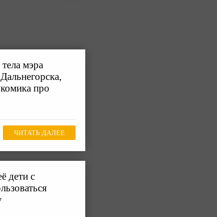
 тела мэра
 Дальнегорска,
 комика про
ЧИТАТЬ ДАЛЕЕ
ё дети с
льзоваться
у