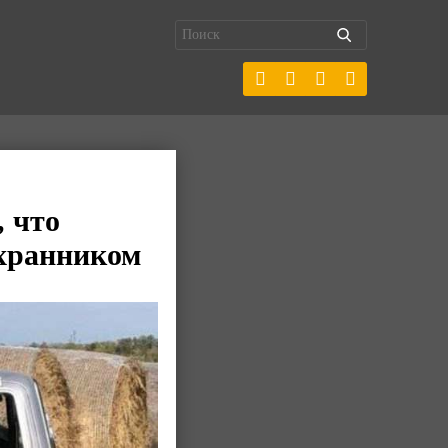
 что
охранником