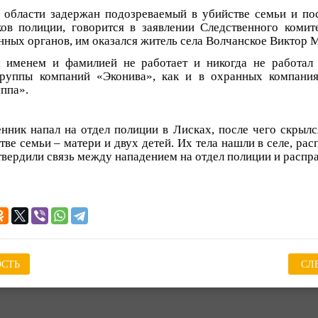
области задержан подозреваемый в убийстве семьи и пос
ов полиции, говорится в заявлении Следственного комит
нных органов, им оказался житель села Волчанское Виктор 
м именем и фамилией не работает и никогда не работал
группы компаний «Эконива», как и в охранных компания
ппа».
ник напал на отдел полиции в Лисках, после чего скрылс
тве семьи – матери и двух детей. Их тела нашли в селе, ра
твердили связь между нападением на отдел полиции и распра
СТЬ
СЛ